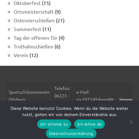
Oktoberfest
(15)
Ortsmeisterschaft
(9)
Ostereierschießen
(21)
Sommerfest
(11)
Tag der offenen Tür
(4)
Truthahnschießen
(6)
Verein
(12)
Telefon:
Sportschützenverein
e-Mail:
06223 -
Dilsberg
ssv1973dilsberg@t-
Impressu
6757
Postweg 105
online.de
Diese Website benutzt Cookies. Wenn du die Website weiter
Fax:
69151
Internet: www.ssv-
Datensch
nutzt, gehen wir von deinem Einverständnis aus.
06223 -
Neckargemünd
dilsberg.de
Ich stimme zu
Ich lehne ab
4876248
Datenschutzerklärung