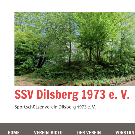
Zum
Inhalt
springen
SSV Dilsberg 1973 e. V.
Sportschützenverein Dilsberg 1973 e. V.
HOME
VEREIN-VIDEO
DER VEREIN
VORSTAN