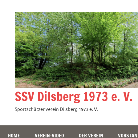
Zum
Inhalt
springen
SSV Dilsberg 1973 e. V.
Sportschützenverein Dilsberg 1973 e. V.
HOME
VEREIN-VIDEO
DER VEREIN
VORSTAN